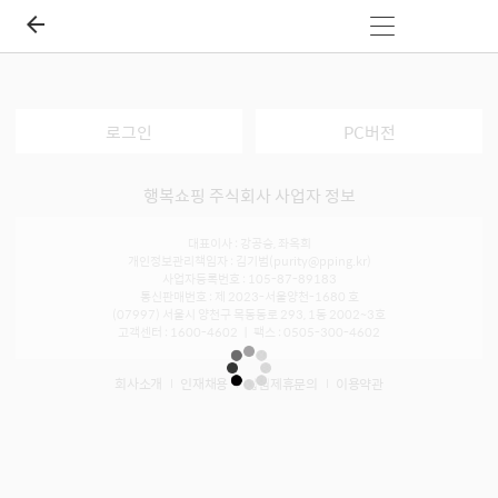
로그인
PC버전
행복쇼핑 주식회사 사업자 정보
대표이사 : 강공승, 좌옥희
개인정보관리책임자 : 김기범(purity@pping.kr)
사업자등록번호 : 105-87-89183
통신판매번호 : 제 2023-서울양천-1680 호
(07997) 서울시 양천구 목동동로 293, 1동 2002~3호
고객센터 : 1600-4602 ㅣ 팩스 : 0505-300-4602
회사소개
인재채용
입점제휴문의
이용약관