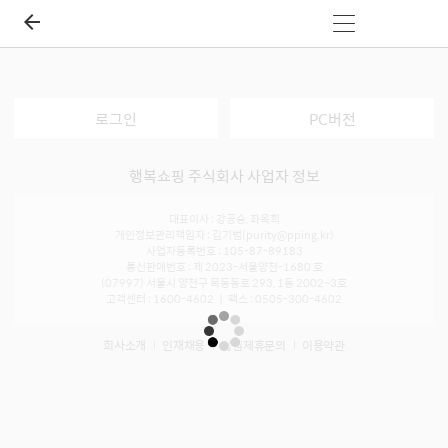
로그인
PC버전
행복쇼핑 주식회사 사업자 정보
대표이사 : 강공승, 좌옥희
개인정보관리책임자 : 김기범(purity@pping.kr)
사업자등록번호 : 105-87-89183
통신판매번호 : 제 2023-서울양천-1680 호
(07997) 서울시 양천구 목동동로 293, 1동 2002~3호
고객센터 : 1600-4602 ㅣ 팩스 : 0505-300-4602
회사소개
인재채용
입점제휴문의
이용약관