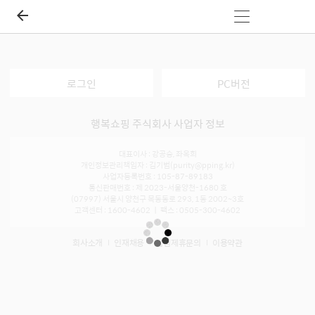
로그인
PC버전
행복쇼핑 주식회사 사업자 정보
대표이사 : 강공승, 좌옥희
개인정보관리책임자 : 김기범(purity@pping.kr)
사업자등록번호 : 105-87-89183
통신판매번호 : 제 2023-서울양천-1680 호
(07997) 서울시 양천구 목동동로 293, 1동 2002~3호
고객센터 : 1600-4602 ㅣ 팩스 : 0505-300-4602
회사소개
인재채용
입점제휴문의
이용약관