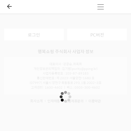
로그인
PC버전
행복쇼핑 주식회사 사업자 정보
대표이사 : 강공승, 좌옥희
개인정보관리책임자 : 김기범(purity@pping.kr)
사업자등록번호 : 105-87-89183
통신판매번호 : 제 2023-서울양천-1680 호
(07997) 서울시 양천구 목동동로 293, 1동 2002~3호
고객센터 : 1600-4602 ㅣ 팩스 : 0505-300-4602
회사소개
인재채용
입점제휴문의
이용약관