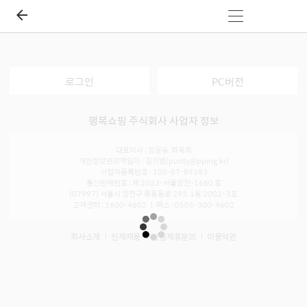
로그인
PC버전
행복쇼핑 주식회사 사업자 정보
대표이사 : 강공승, 좌옥희
개인정보관리책임자 : 김기범(purity@pping.kr)
사업자등록번호 : 105-87-89183
통신판매번호 : 제 2023-서울양천-1680 호
(07997) 서울시 양천구 목동동로 293, 1동 2002~3호
고객센터 : 1600-4602 ㅣ 팩스 : 0505-300-4602
회사소개
인재채용
입점제휴문의
이용약관