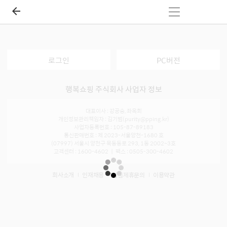
로그인
PC버전
행복쇼핑 주식회사 사업자 정보
대표이사 : 강공승, 좌옥희
개인정보관리책임자 : 김기범(purity@pping.kr)
사업자등록번호 : 105-87-89183
통신판매번호 : 제 2023-서울양천-1680 호
(07997) 서울시 양천구 목동동로 293, 1동 2002~3호
고객센터 : 1600-4602 ㅣ 팩스 : 0505-300-4602
회사소개
인재채용
입점제휴문의
이용약관