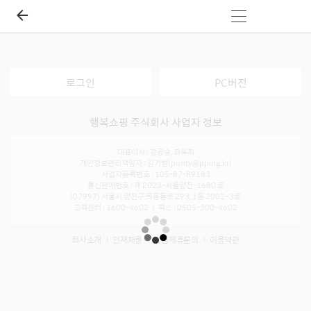
로그인
PC버전
행복쇼핑 주식회사 사업자 정보
대표이사 : 강공승, 좌옥희
개인정보관리책임자 : 김기범(purity@pping.kr)
사업자등록번호 : 105-87-89183
통신판매번호 : 제 2023-서울양천-1680 호
(07997) 서울시 양천구 목동동로 293, 1동 2002~3호
고객센터 : 1600-4602 ㅣ 팩스 : 0505-300-4602
회사소개
인재채용
입점제휴문의
이용약관