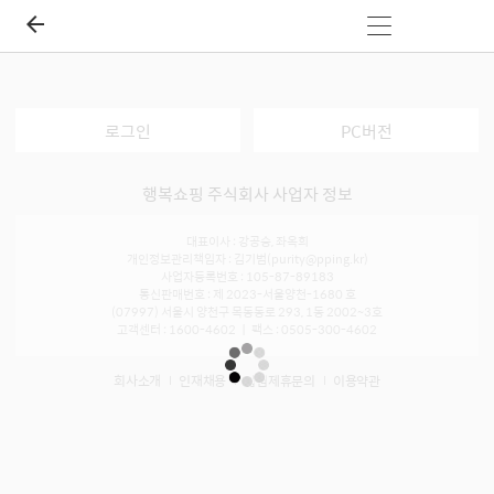
로그인
PC버전
행복쇼핑 주식회사 사업자 정보
대표이사 : 강공승, 좌옥희
개인정보관리책임자 : 김기범(purity@pping.kr)
사업자등록번호 : 105-87-89183
통신판매번호 : 제 2023-서울양천-1680 호
(07997) 서울시 양천구 목동동로 293, 1동 2002~3호
고객센터 : 1600-4602 ㅣ 팩스 : 0505-300-4602
회사소개
인재채용
입점제휴문의
이용약관