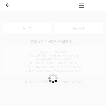
로그인
PC버전
행복쇼핑 주식회사 사업자 정보
대표이사 : 강공승, 좌옥희
개인정보관리책임자 : 김기범(purity@pping.kr)
사업자등록번호 : 105-87-89183
통신판매번호 : 제 2023-서울양천-1680 호
(07997) 서울시 양천구 목동동로 293, 1동 2002~3호
고객센터 : 1600-4602 ㅣ 팩스 : 0505-300-4602
회사소개
인재채용
입점제휴문의
이용약관