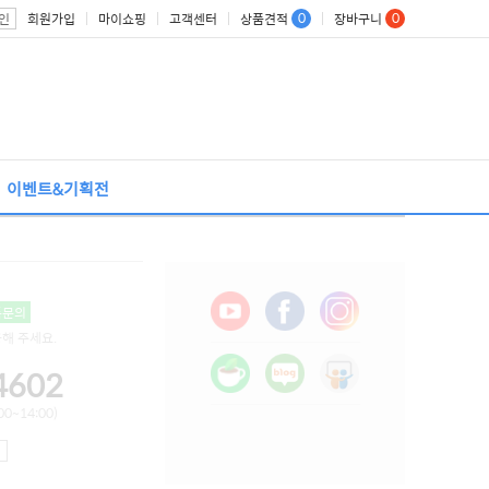
0
0
회원가입
마이쇼핑
고객센터
상품견적
장바구니
인
이벤트&기획전
톡문의
용해 주세요.
4602
0~14:00)