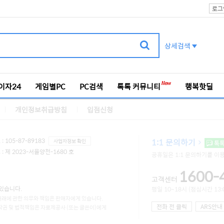
로그
상세검색
이자24
게임별PC
PC검색
톡톡 커뮤니티
행복핫딜
개인정보취급방침
입점신청
 105-87-89183
1:1 문의하기
사업자정보 확인
톡
 제 2023-서울양천-1680 호
공휴일은 1:1 문의하기를 이
1600-
고객센터
있습니다.
평일 10~18시 (점심시간 13:0
거래에 관한 의무와 책임은 판매자에게 있습니다.
전화 전 클릭
ARS안내
작권 및 법적책임은 자료제공사 (또는 글쓴이)에게