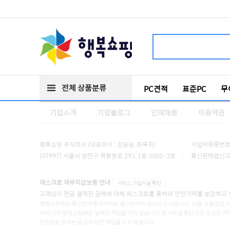
전체 상품분류
PC견적
표준PC
무
기업소개
기업블로그
인재채용
이용약관
행복쇼핑 주식회사 (대표이사 : 강공승, 좌옥희)
사업자등록번호 :
(07997) 서울시 양천구 목동동로 293, 1동 2002~3호
통신판매업신고 :
에스크로 채무지급보증 안내
서비스 가입사실 확인
고객님이 현금 결제한 금액에 대해 에스크로를 통하여 안전거래를 보장하고 
행복쇼핑㈜는 통신판매중개자이며, 통신판매의 당사자가 아닙니다. 상품, 상품정보, 
이에 대해 행복쇼핑㈜는 일체의 책임을 지지 않습니다. 본사에 등록된 모든 광고와 저
있으므로 본사는 광고에 대한 책임을 지지 않습니다.