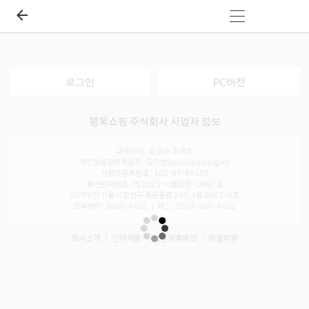
로그인
PC버전
행복쇼핑 주식회사 사업자 정보
대표이사 : 강공승, 좌옥희
개인정보관리책임자 : 김기범(purity@pping.kr)
사업자등록번호 : 105-87-89183
통신판매번호 : 제 2023-서울양천-1680 호
(07997) 서울시 양천구 목동동로 293, 1동 2002~3호
고객센터 : 1600-4602 ㅣ 팩스 : 0505-300-4602
회사소개
인재채용
입점제휴문의
이용약관