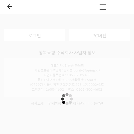
로그인
PC버전
행복쇼핑 주식회사 사업자 정보
대표이사 : 강공승, 좌옥희
개인정보관리책임자 : 김기범(purity@pping.kr)
사업자등록번호 : 105-87-89183
통신판매번호 : 제 2023-서울양천-1680 호
(07997) 서울시 양천구 목동동로 293, 1동 2002~3호
고객센터 : 1600-4602 ㅣ 팩스 : 0505-300-4602
회사소개
인재채용
입점제휴문의
이용약관