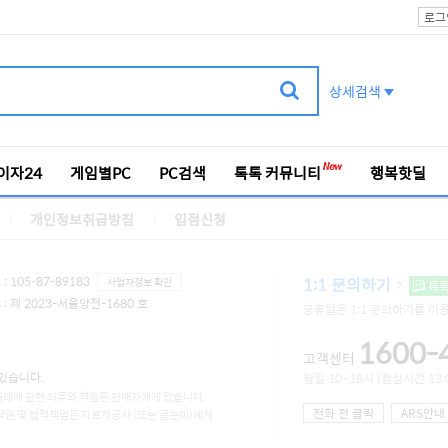
로그
상세검색
이자24
게임별PC
PC검색
톡톡 커뮤니티
행복핫딜
개인정보취급방침
입점신청
 105-87-89183
1:1 문의하기
사업자정보 확인
톡
 제 2023-서울양천-1680 호
공휴일은 1:1 문의하기를 이
1600-
고객센터
있습니다.
평일 10~18시 (점심시간 13:0
거래에 관한 의무와 책임은 판매자에게 있습니다.
전화 전 클릭
ARS안내
작권 및 법적책임은 자료제공사 (또는 글쓴이)에게