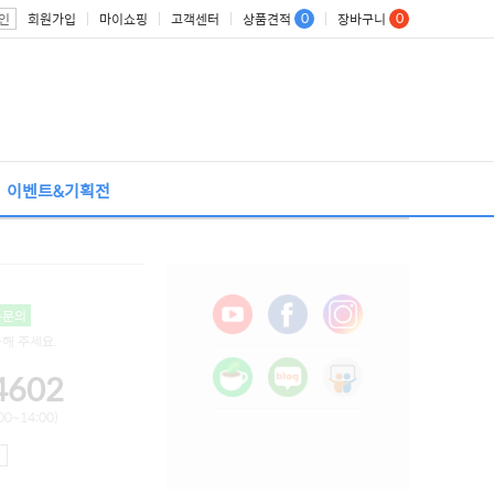
0
0
회원가입
마이쇼핑
고객센터
상품견적
장바구니
인
이벤트&기획전
톡문의
용해 주세요.
4602
0~14:00)