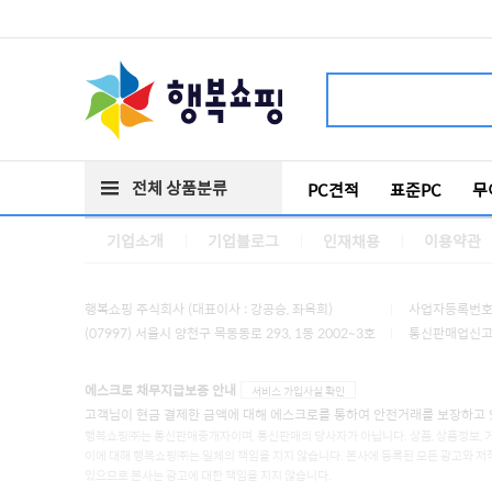
전체 상품분류
PC견적
표준PC
무
기업소개
기업블로그
인재채용
이용약관
행복쇼핑 주식회사 (대표이사 : 강공승, 좌옥희)
사업자등록번호 :
(07997) 서울시 양천구 목동동로 293, 1동 2002~3호
통신판매업신고 :
에스크로 채무지급보증 안내
서비스 가입사실 확인
고객님이 현금 결제한 금액에 대해 에스크로를 통하여 안전거래를 보장하고 
행복쇼핑㈜는 통신판매중개자이며, 통신판매의 당사자가 아닙니다. 상품, 상품정보, 
이에 대해 행복쇼핑㈜는 일체의 책임을 지지 않습니다. 본사에 등록된 모든 광고와 저
있으므로 본사는 광고에 대한 책임을 지지 않습니다.