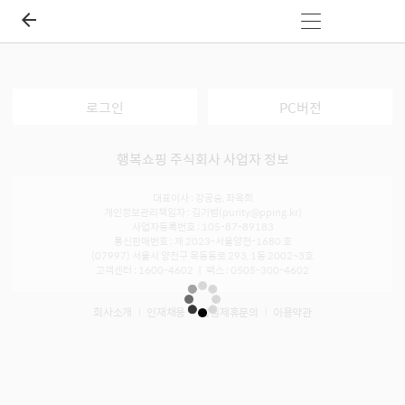
로그인
PC버전
행복쇼핑 주식회사 사업자 정보
대표이사 : 강공승, 좌옥희
개인정보관리책임자 : 김기범(purity@pping.kr)
사업자등록번호 : 105-87-89183
통신판매번호 : 제 2023-서울양천-1680 호
(07997) 서울시 양천구 목동동로 293, 1동 2002~3호
고객센터 : 1600-4602 ㅣ 팩스 : 0505-300-4602
회사소개
인재채용
입점제휴문의
이용약관