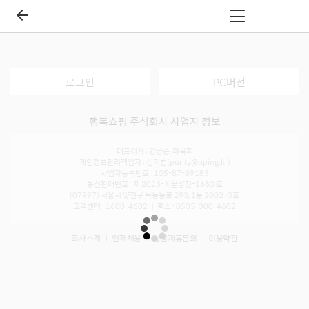
로그인
PC버전
행복쇼핑 주식회사 사업자 정보
대표이사 : 강공승, 좌옥희
개인정보관리책임자 : 김기범(purity@pping.kr)
사업자등록번호 : 105-87-89183
통신판매번호 : 제 2023-서울양천-1680 호
(07997) 서울시 양천구 목동동로 293, 1동 2002~3호
고객센터 : 1600-4602 ㅣ 팩스 : 0505-300-4602
회사소개
인재채용
입점제휴문의
이용약관