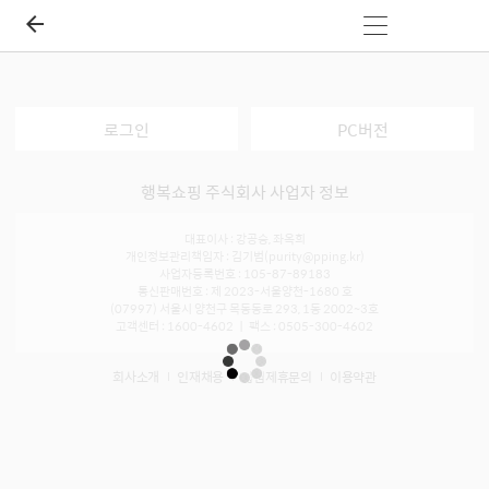
로그인
PC버전
행복쇼핑 주식회사 사업자 정보
대표이사 : 강공승, 좌옥희
개인정보관리책임자 : 김기범(purity@pping.kr)
사업자등록번호 : 105-87-89183
통신판매번호 : 제 2023-서울양천-1680 호
(07997) 서울시 양천구 목동동로 293, 1동 2002~3호
고객센터 : 1600-4602 ㅣ 팩스 : 0505-300-4602
회사소개
인재채용
입점제휴문의
이용약관