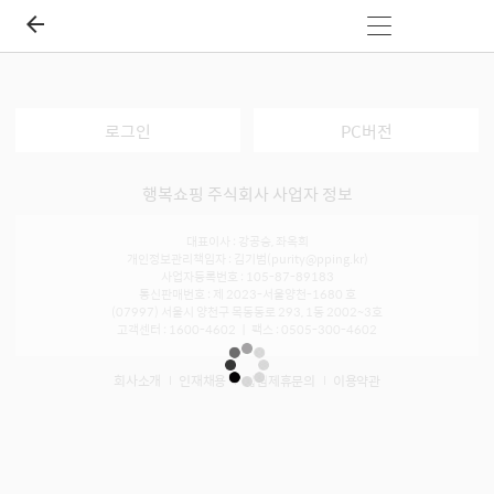
로그인
PC버전
행복쇼핑 주식회사 사업자 정보
대표이사 : 강공승, 좌옥희
개인정보관리책임자 : 김기범(purity@pping.kr)
사업자등록번호 : 105-87-89183
통신판매번호 : 제 2023-서울양천-1680 호
(07997) 서울시 양천구 목동동로 293, 1동 2002~3호
고객센터 : 1600-4602 ㅣ 팩스 : 0505-300-4602
회사소개
인재채용
입점제휴문의
이용약관