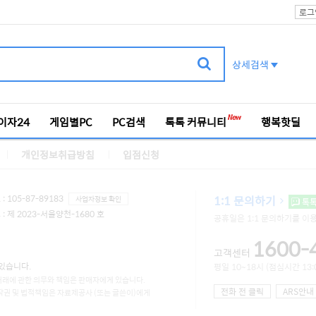
로그
상세검색
이자24
게임별PC
PC검색
톡톡 커뮤니티
행복핫딜
개인정보취급방침
입점신청
 105-87-89183
1:1 문의하기
사업자정보 확인
톡
 제 2023-서울양천-1680 호
공휴일은 1:1 문의하기를 이
1600-
고객센터
있습니다.
평일 10~18시 (점심시간 13:0
거래에 관한 의무와 책임은 판매자에게 있습니다.
전화 전 클릭
ARS안내
작권 및 법적책임은 자료제공사 (또는 글쓴이)에게