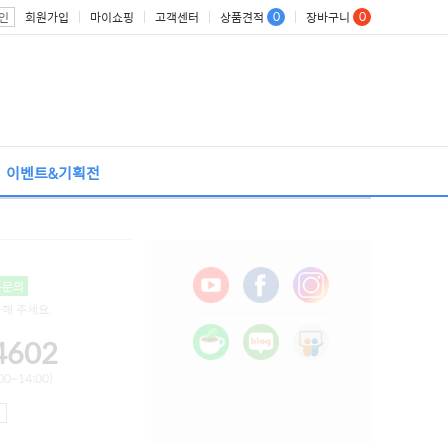
0
0
회원가입
마이쇼핑
고객센터
상품견적
장바구니
인
이벤트&기획전
톡문의
용해 주세요.
4602
0~14:00)