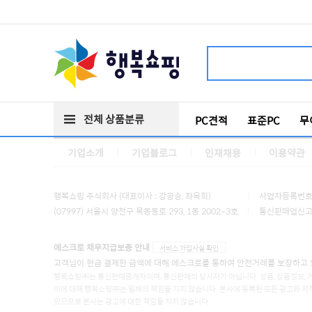
전체 상품분류
PC견적
표준PC
무
기업소개
기업블로그
인재채용
이용약관
행복쇼핑 주식회사 (대표이사 : 강공승, 좌옥희)
사업자등록번호 :
(07997) 서울시 양천구 목동동로 293, 1동 2002~3호
통신판매업신고 :
에스크로 채무지급보증 안내
서비스 가입사실 확인
고객님이 현금 결제한 금액에 대해 에스크로를 통하여 안전거래를 보장하고 
행복쇼핑㈜는 통신판매중개자이며, 통신판매의 당사자가 아닙니다. 상품, 상품정보, 
이에 대해 행복쇼핑㈜는 일체의 책임을 지지 않습니다. 본사에 등록된 모든 광고와 저
있으므로 본사는 광고에 대한 책임을 지지 않습니다.