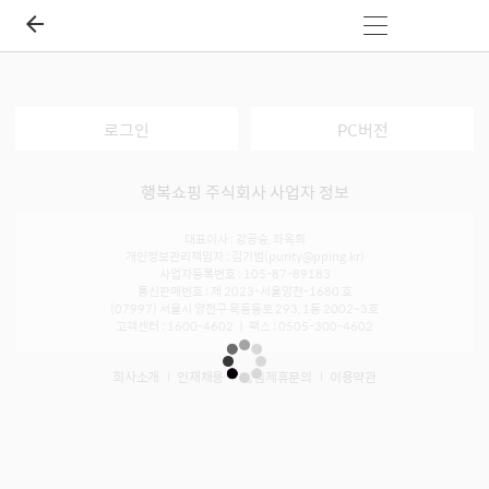
로그인
PC버전
행복쇼핑 주식회사 사업자 정보
대표이사 : 강공승, 좌옥희
개인정보관리책임자 : 김기범(purity@pping.kr)
사업자등록번호 : 105-87-89183
통신판매번호 : 제 2023-서울양천-1680 호
(07997) 서울시 양천구 목동동로 293, 1동 2002~3호
고객센터 : 1600-4602 ㅣ 팩스 : 0505-300-4602
회사소개
인재채용
입점제휴문의
이용약관