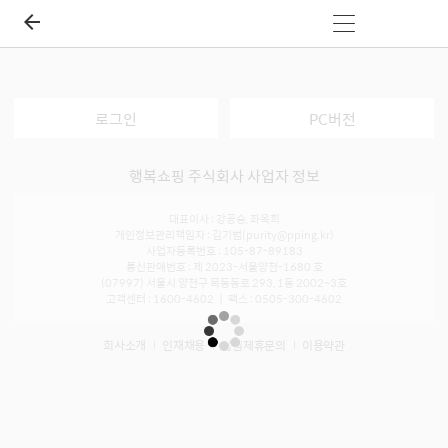
로그인
PC버전
행복쇼핑 주식회사 사업자 정보
대표이사 : 강공승, 좌옥희
개인정보관리책임자 : 김기범(purity@pping.kr)
사업자등록번호 : 105-87-89183
통신판매번호 : 제 2023-서울양천-1680 호
(07997) 서울시 양천구 목동동로 293, 1동 2002~3호
고객센터 : 1600-4602 ㅣ 팩스 : 0505-300-4602
회사소개
인재채용
입점제휴문의
이용약관