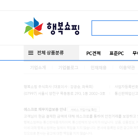
전체 상품분류
PC견적
표준PC
무
기업소개
기업블로그
인재채용
이용약관
행복쇼핑 주식회사 (대표이사 : 강공승, 좌옥희)
사업자등록번호 :
(07997) 서울시 양천구 목동동로 293, 1동 2002~3호
통신판매업신고 :
에스크로 채무지급보증 안내
서비스 가입사실 확인
고객님이 현금 결제한 금액에 대해 에스크로를 통하여 안전거래를 보장하고 
행복쇼핑㈜는 통신판매중개자이며, 통신판매의 당사자가 아닙니다. 상품, 상품정보, 
이에 대해 행복쇼핑㈜는 일체의 책임을 지지 않습니다. 본사에 등록된 모든 광고와 저
있으므로 본사는 광고에 대한 책임을 지지 않습니다.