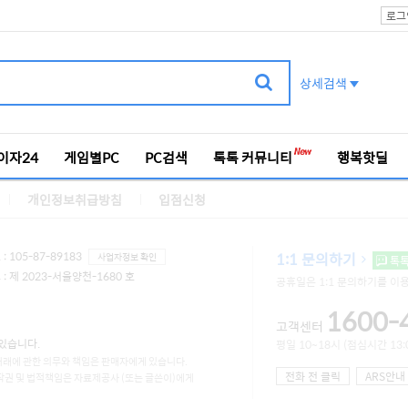
로그
상세검색
이자24
게임별PC
PC검색
톡톡 커뮤니티
행복핫딜
개인정보취급방침
입점신청
 105-87-89183
1:1 문의하기
사업자정보 확인
톡
 제 2023-서울양천-1680 호
공휴일은 1:1 문의하기를 이
1600-
고객센터
있습니다.
평일 10~18시 (점심시간 13:0
거래에 관한 의무와 책임은 판매자에게 있습니다.
전화 전 클릭
ARS안내
작권 및 법적책임은 자료제공사 (또는 글쓴이)에게