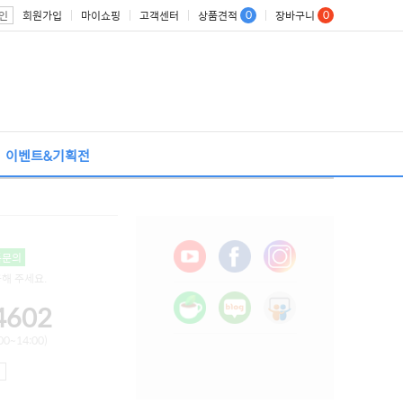
0
0
회원가입
마이쇼핑
고객센터
상품견적
장바구니
인
이벤트&기획전
톡문의
용해 주세요.
4602
0~14:00)