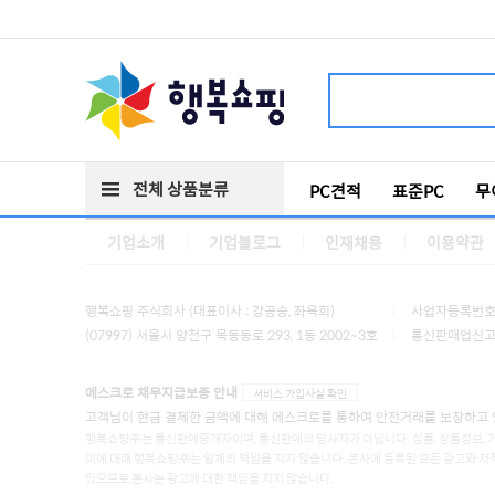
전체 상품분류
PC견적
표준PC
무
기업소개
기업블로그
인재채용
이용약관
행복쇼핑 주식회사 (대표이사 : 강공승, 좌옥희)
사업자등록번호 :
(07997) 서울시 양천구 목동동로 293, 1동 2002~3호
통신판매업신고 :
에스크로 채무지급보증 안내
서비스 가입사실 확인
고객님이 현금 결제한 금액에 대해 에스크로를 통하여 안전거래를 보장하고 
행복쇼핑㈜는 통신판매중개자이며, 통신판매의 당사자가 아닙니다. 상품, 상품정보, 
이에 대해 행복쇼핑㈜는 일체의 책임을 지지 않습니다. 본사에 등록된 모든 광고와 저
있으므로 본사는 광고에 대한 책임을 지지 않습니다.