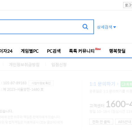
로그
상세검색
이자24
게임별PC
PC검색
톡톡 커뮤니티
행복핫딜
개인정보취급방침
입점신청
 105-87-89183
1:1 문의하기
사업자정보 확인
톡
 제 2023-서울양천-1680 호
공휴일은 1:1 문의하기를 이
1600-
고객센터
있습니다.
평일 10~18시 (점심시간 13:0
거래에 관한 의무와 책임은 판매자에게 있습니다.
전화 전 클릭
ARS안내
작권 및 법적책임은 자료제공사 (또는 글쓴이)에게