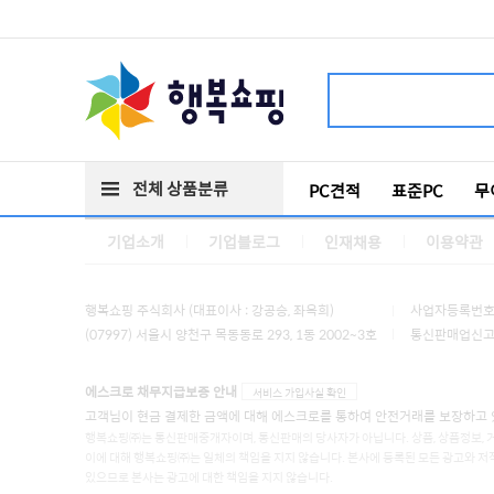
전체 상품분류
PC견적
표준PC
무
기업소개
기업블로그
인재채용
이용약관
행복쇼핑 주식회사 (대표이사 : 강공승, 좌옥희)
사업자등록번호 :
(07997) 서울시 양천구 목동동로 293, 1동 2002~3호
통신판매업신고 :
에스크로 채무지급보증 안내
서비스 가입사실 확인
고객님이 현금 결제한 금액에 대해 에스크로를 통하여 안전거래를 보장하고 
행복쇼핑㈜는 통신판매중개자이며, 통신판매의 당사자가 아닙니다. 상품, 상품정보, 
이에 대해 행복쇼핑㈜는 일체의 책임을 지지 않습니다. 본사에 등록된 모든 광고와 저
있으므로 본사는 광고에 대한 책임을 지지 않습니다.