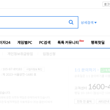
로그
상세검색
이자24
게임별PC
PC검색
톡톡 커뮤니티
행복핫딜
개인정보취급방침
입점신청
 105-87-89183
1:1 문의하기
사업자정보 확인
톡
 제 2023-서울양천-1680 호
공휴일은 1:1 문의하기를 이
1600-
고객센터
있습니다.
평일 10~18시 (점심시간 13:0
거래에 관한 의무와 책임은 판매자에게 있습니다.
전화 전 클릭
ARS안내
작권 및 법적책임은 자료제공사 (또는 글쓴이)에게