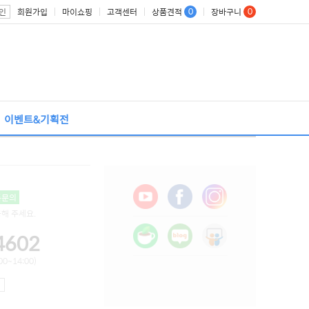
0
0
회원가입
마이쇼핑
고객센터
상품견적
장바구니
인
이벤트&기획전
톡문의
용해 주세요.
4602
0~14:00)