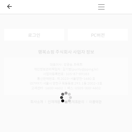
로그인
PC버전
행복쇼핑 주식회사 사업자 정보
대표이사 : 강공승, 좌옥희
개인정보관리책임자 : 김기범(purity@pping.kr)
사업자등록번호 : 105-87-89183
통신판매번호 : 제 2023-서울양천-1680 호
(07997) 서울시 양천구 목동동로 293, 1동 2002~3호
고객센터 : 1600-4602 ㅣ 팩스 : 0505-300-4602
회사소개
인재채용
입점제휴문의
이용약관