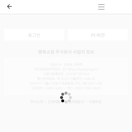
로그인
PC버전
행복쇼핑 주식회사 사업자 정보
대표이사 : 강공승, 좌옥희
개인정보관리책임자 : 김기범(purity@pping.kr)
사업자등록번호 : 105-87-89183
통신판매번호 : 제 2023-서울양천-1680 호
(07997) 서울시 양천구 목동동로 293, 1동 2002~3호
고객센터 : 1600-4602 ㅣ 팩스 : 0505-300-4602
회사소개
인재채용
입점제휴문의
이용약관