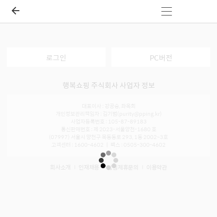
로그인
PC버전
행복쇼핑 주식회사 사업자 정보
대표이사 : 강공승, 좌옥희
개인정보관리책임자 : 김기범(purity@pping.kr)
사업자등록번호 : 105-87-89183
통신판매번호 : 제 2023-서울양천-1680 호
(07997) 서울시 양천구 목동동로 293, 1동 2002~3호
고객센터 : 1600-4602 ㅣ 팩스 : 0505-300-4602
회사소개
인재채용
입점제휴문의
이용약관