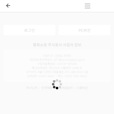
로그인
PC버전
행복쇼핑 주식회사 사업자 정보
대표이사 : 강공승, 좌옥희
개인정보관리책임자 : 김기범(purity@pping.kr)
사업자등록번호 : 105-87-89183
통신판매번호 : 제 2023-서울양천-1680 호
(07997) 서울시 양천구 목동동로 293, 1동 2002~3호
고객센터 : 1600-4602 ㅣ 팩스 : 0505-300-4602
회사소개
인재채용
입점제휴문의
이용약관