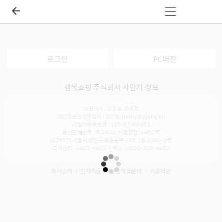
로그인
PC버전
행복쇼핑 주식회사 사업자 정보
대표이사 : 강공승, 좌옥희
개인정보관리책임자 : 김기범(purity@pping.kr)
사업자등록번호 : 105-87-89183
통신판매번호 : 제 2023-서울양천-1680 호
(07997) 서울시 양천구 목동동로 293, 1동 2002~3호
고객센터 : 1600-4602 ㅣ 팩스 : 0505-300-4602
회사소개
인재채용
입점제휴문의
이용약관