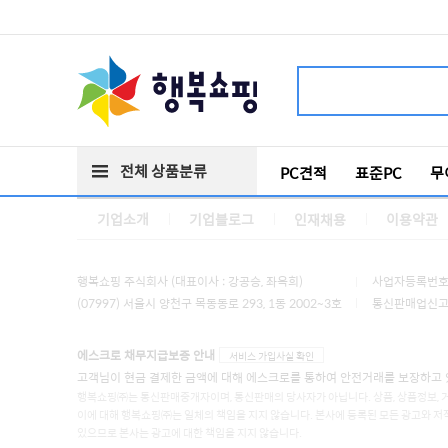
전체 상품분류
PC견적
표준PC
무
기업소개
기업블로그
인재채용
이용약관
행복쇼핑 주식회사 (대표이사 : 강공승, 좌옥희)
사업자등록번호 :
(07997) 서울시 양천구 목동동로 293, 1동 2002~3호
통신판매업신고 :
에스크로 채무지급보증 안내
서비스 가입사실 확인
고객님이 현금 결제한 금액에 대해 에스크로를 통하여 안전거래를 보장하고 
행복쇼핑㈜는 통신판매중개자이며, 통신판매의 당사자가 아닙니다. 상품, 상품정보, 
이에 대해 행복쇼핑㈜는 일체의 책임을 지지 않습니다. 본사에 등록된 모든 광고와 저
있으므로 본사는 광고에 대한 책임을 지지 않습니다.