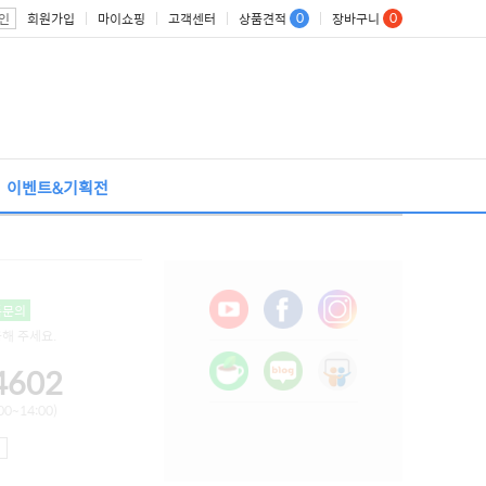
0
0
회원가입
마이쇼핑
고객센터
상품견적
장바구니
인
이벤트&기획전
톡문의
용해 주세요.
4602
0~14:00)