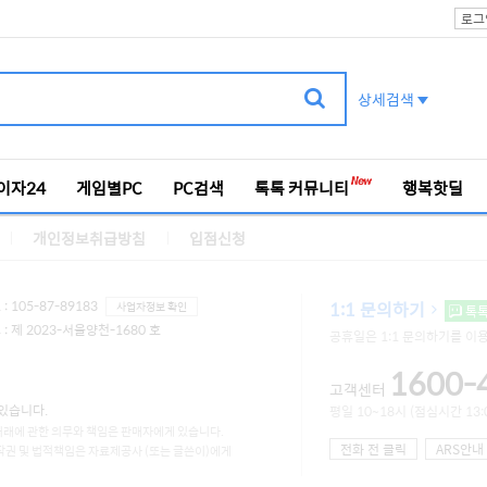
로그
상세검색
이자24
게임별PC
PC검색
톡톡 커뮤니티
행복핫딜
개인정보취급방침
입점신청
 105-87-89183
1:1 문의하기
사업자정보 확인
톡
 제 2023-서울양천-1680 호
공휴일은 1:1 문의하기를 이
1600-
고객센터
있습니다.
평일 10~18시 (점심시간 13:0
거래에 관한 의무와 책임은 판매자에게 있습니다.
전화 전 클릭
ARS안내
작권 및 법적책임은 자료제공사 (또는 글쓴이)에게