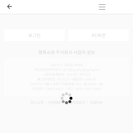
로그인
PC버전
행복쇼핑 주식회사 사업자 정보
대표이사 : 강공승, 좌옥희
개인정보관리책임자 : 김기범(purity@pping.kr)
사업자등록번호 : 105-87-89183
통신판매번호 : 제 2023-서울양천-1680 호
(07997) 서울시 양천구 목동동로 293, 1동 2002~3호
고객센터 : 1600-4602 ㅣ 팩스 : 0505-300-4602
회사소개
인재채용
입점제휴문의
이용약관