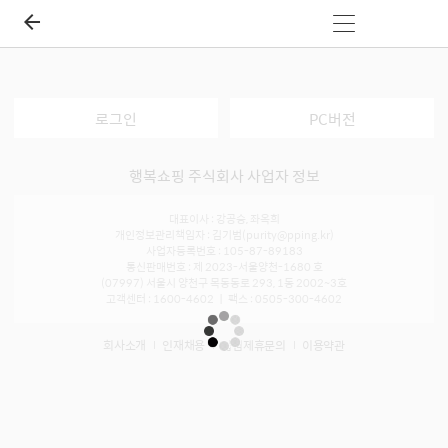
로그인
PC버전
행복쇼핑 주식회사 사업자 정보
대표이사 : 강공승, 좌옥희
개인정보관리책임자 : 김기범(purity@pping.kr)
사업자등록번호 : 105-87-89183
통신판매번호 : 제 2023-서울양천-1680 호
(07997) 서울시 양천구 목동동로 293, 1동 2002~3호
고객센터 : 1600-4602 ㅣ 팩스 : 0505-300-4602
회사소개
인재채용
입점제휴문의
이용약관