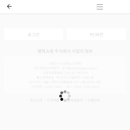
로그인
PC버전
행복쇼핑 주식회사 사업자 정보
대표이사 : 강공승, 좌옥희
개인정보관리책임자 : 김기범(purity@pping.kr)
사업자등록번호 : 105-87-89183
통신판매번호 : 제 2023-서울양천-1680 호
(07997) 서울시 양천구 목동동로 293, 1동 2002~3호
고객센터 : 1600-4602 ㅣ 팩스 : 0505-300-4602
회사소개
인재채용
입점제휴문의
이용약관