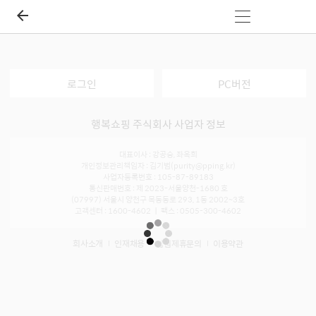
로그인
PC버전
행복쇼핑 주식회사 사업자 정보
대표이사 : 강공승, 좌옥희
개인정보관리책임자 : 김기범(purity@pping.kr)
사업자등록번호 : 105-87-89183
통신판매번호 : 제 2023-서울양천-1680 호
(07997) 서울시 양천구 목동동로 293, 1동 2002~3호
고객센터 : 1600-4602 ㅣ 팩스 : 0505-300-4602
회사소개
인재채용
입점제휴문의
이용약관