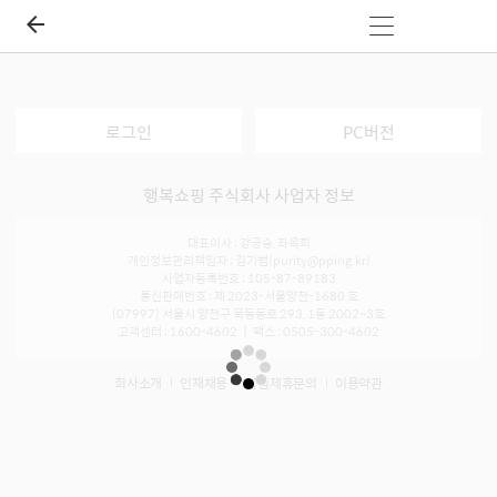
로그인
PC버전
행복쇼핑 주식회사 사업자 정보
대표이사 : 강공승, 좌옥희
개인정보관리책임자 : 김기범(purity@pping.kr)
사업자등록번호 : 105-87-89183
통신판매번호 : 제 2023-서울양천-1680 호
(07997) 서울시 양천구 목동동로 293, 1동 2002~3호
고객센터 : 1600-4602 ㅣ 팩스 : 0505-300-4602
회사소개
인재채용
입점제휴문의
이용약관