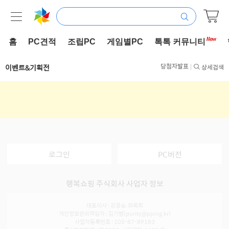
홈
PC견적
조립PC
게임별PC
톡톡 커뮤니티
당첨자발표
이벤트&기획전
상세검색
로그인
PC버전
행복쇼핑 주식회사 사업자 정보
대표이사 : 강공승, 좌옥희
개인정보관리책임자 : 김기범(purity@pping.kr)
사업자등록번호 : 105-87-89183